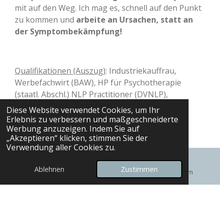
mit auf den Weg. Ich mag es, schnell auf den Punkt
zu kommen und
arbeite an Ursachen, statt an
der Symptombekämpfung!
Qualifikationen (Auszug)
: Industriekauffrau,
Werbefachwirt (BAW), HP für Psychotherapie
(staatl. Abschl.) NLP Practitioner (DVNLP),
Mentaltrainerin (zert.), u.v.m.
Diese Website verwendet Cookies, um Ihr
Erlebnis zu verbessern und maßgeschneiderte
Mein bestes Studium: Das Leben selbst!
Kein
Werbung anzuzeigen. Indem Sie auf
Zertifikat kann Erfahrung und ein Wirken im
„Akzeptieren“ klicken, stimmen Sie der
Verwendung aller Cookies zu.
Rahmen seines natürlichen Kompetenzfeldes
ersetzen.
Ablehnen
Zustimmen
E-Mail
Karte
Instagram
Beruflicher Weg: